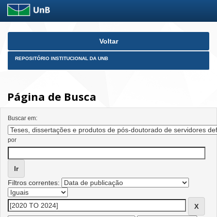
Skip
Voltar
navigation
REPOSITÓRIO INSTITUCIONAL DA UNB
Página de Busca
Buscar em:
por
Filtros correntes: