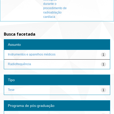
durante o
procedimento de
radioablação
cardíaca
Busca facetada
Assunto
Instrumentos e aparelhos médicos
1
Radiofrequência
1
Tipo
Tese
1
Programa de pós-graduação