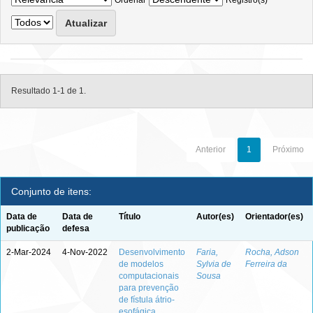
Ordenar
Registro(s)
Resultado 1-1 de 1.
Anterior
1
Próximo
Conjunto de itens:
Data de
Data de
Título
Autor(es)
Orientador(es)
publicação
defesa
2-Mar-2024
4-Nov-2022
Desenvolvimento
Faria,
Rocha, Adson
de modelos
Sylvia de
Ferreira da
computacionais
Sousa
para prevenção
de fístula átrio-
esofágica