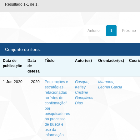
Resultado 1-1 de 1.
Anterior
1
Próximo
Conjunto de itens:
Data de
Data
Título
Autor(es)
Orientador(es)
Coori
publicação
de
defesa
1-Jun-2020
2020
Percepções e
Gasque,
Marques,
-
estratégias
Kelley
Leonel Garcia
relacionadas
Cristine
ao “viés de
Gonçalves
confirmação”
Dias
por
pesquisadores
no processo
de busca e
uso da
informação