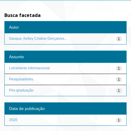
Busca facetada
Autor
Gasque, Kelley Cristine Gonçalves...
1
Assunto
Letramento informacional
1
Pesquisadores
1
Pós-graduação
1
Data de publicação
2020
1