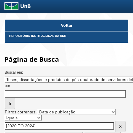
Skip
Voltar
navigation
REPOSITÓRIO INSTITUCIONAL DA UNB
Página de Busca
Buscar em:
por
Filtros correntes: