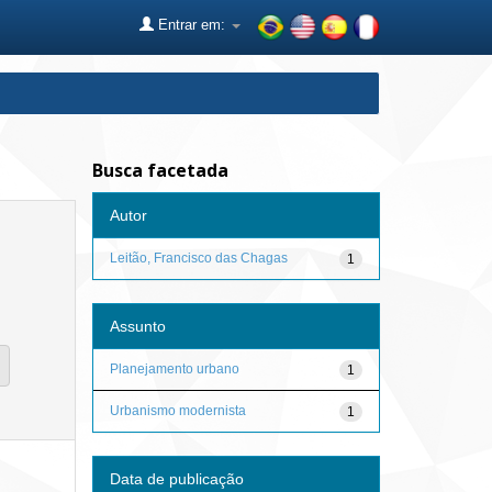
Entrar em:
Busca facetada
Autor
Leitão, Francisco das Chagas
1
Assunto
Planejamento urbano
1
Urbanismo modernista
1
Data de publicação