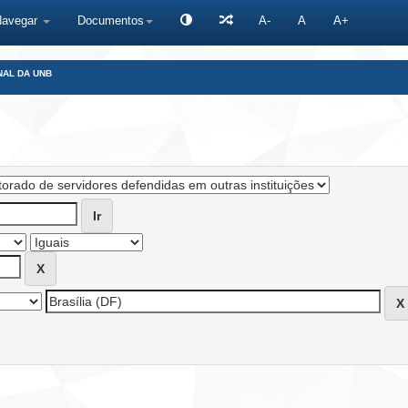
Navegar
Documentos
A-
A
A+
NAL DA UNB