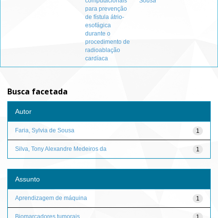
computacionais
Sousa
para prevenção
de fístula átrio-
esofágica
durante o
procedimento de
radioablação
cardíaca
Busca facetada
Autor
Faria, Sylvia de Sousa
1
Silva, Tony Alexandre Medeiros da
1
Assunto
Aprendizagem de máquina
1
Biomarcadores tumorais
1