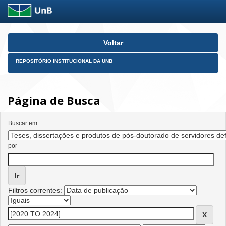
Skip
Voltar
navigation
REPOSITÓRIO INSTITUCIONAL DA UNB
Página de Busca
Buscar em:
por
Filtros correntes: