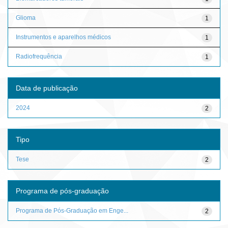
Glioma
1
Instrumentos e aparelhos médicos
1
Radiofrequência
1
Data de publicação
2024
2
Tipo
Tese
2
Programa de pós-graduação
Programa de Pós-Graduação em Enge...
2