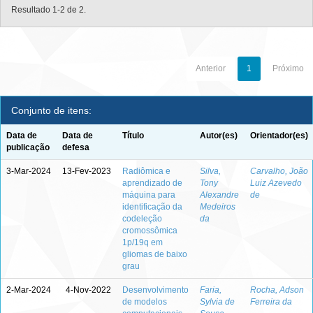
Resultado 1-2 de 2.
Anterior
1
Próximo
Conjunto de itens:
Data de
Data de
Título
Autor(es)
Orientador(es)
publicação
defesa
3-Mar-2024
13-Fev-2023
Radiômica e
Silva,
Carvalho, João
aprendizado de
Tony
Luiz Azevedo
máquina para
Alexandre
de
identificação da
Medeiros
codeleção
da
cromossômica
1p/19q em
gliomas de baixo
grau
2-Mar-2024
4-Nov-2022
Desenvolvimento
Faria,
Rocha, Adson
de modelos
Sylvia de
Ferreira da