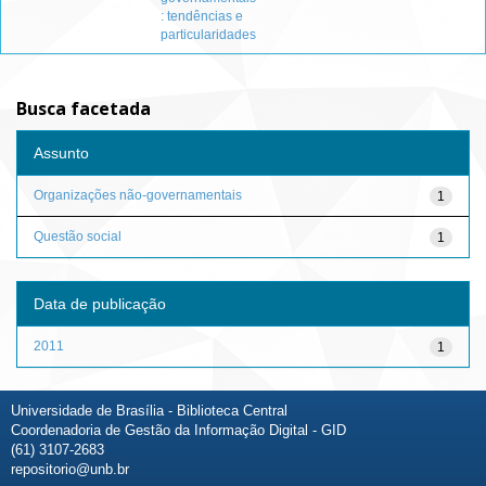
: tendências e
particularidades
Busca facetada
Assunto
Organizações não-governamentais
1
Questão social
1
Data de publicação
2011
1
Universidade de Brasília - Biblioteca Central
Coordenadoria de Gestão da Informação Digital - GID
(61) 3107-2683
repositorio@unb.br