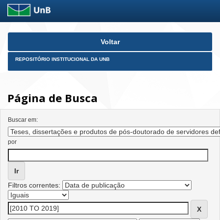
Skip
Voltar
navigation
REPOSITÓRIO INSTITUCIONAL DA UNB
Página de Busca
Buscar em:
por
Filtros correntes: