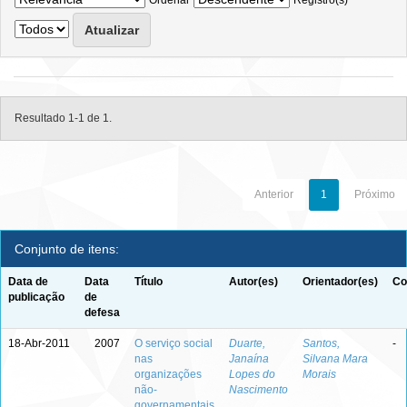
Ordenar
Registro(s)
Resultado 1-1 de 1.
Anterior
1
Próximo
Conjunto de itens:
Data de
Data
Título
Autor(es)
Orientador(es)
Co
publicação
de
defesa
18-Abr-2011
2007
O serviço social
Duarte,
Santos,
-
nas
Janaína
Silvana Mara
organizações
Lopes do
Morais
não-
Nascimento
governamentais