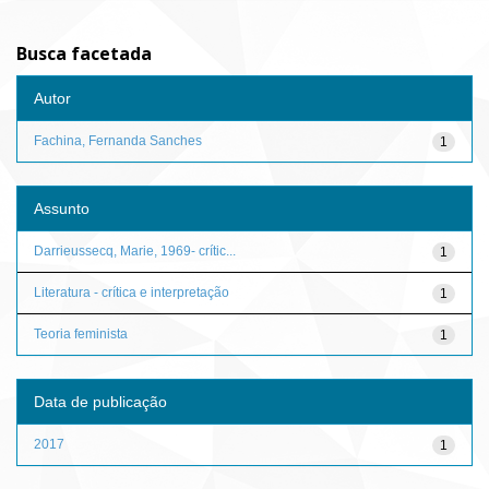
Busca facetada
Autor
Fachina, Fernanda Sanches
1
Assunto
Darrieussecq, Marie, 1969- crític...
1
Literatura - crítica e interpretação
1
Teoria feminista
1
Data de publicação
2017
1