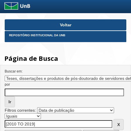
Skip
Voltar
navigation
REPOSITÓRIO INSTITUCIONAL DA UNB
Página de Busca
Buscar em:
por
Filtros correntes: