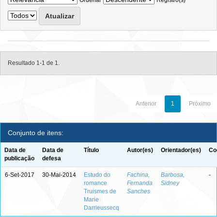
Ordenar
Registro(s)
Resultado 1-1 de 1.
Anterior
1
Próximo
Conjunto de itens:
Data de
Data de
Título
Autor(es)
Orientador(es)
Co
publicação
defesa
6-Set-2017
30-Mai-2014
Estudo do
Fachina,
Barbosa,
-
romance
Fernanda
Sidney
Truismes de
Sanches
Marie
Darrieussecq