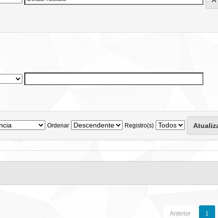
Ordenar
Registro(s)
Anterior
1