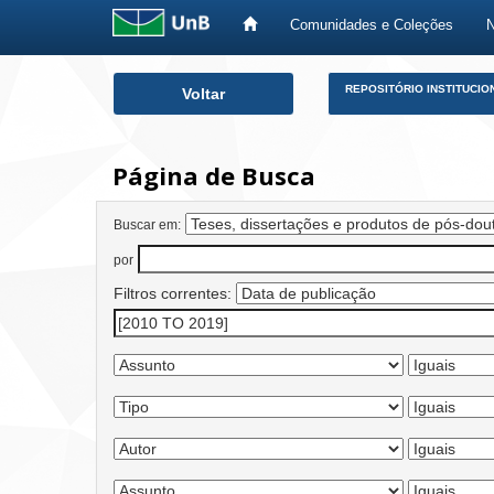
Comunidades e Coleções
Skip
REPOSITÓRIO INSTITUCIO
Voltar
navigation
Página de Busca
Buscar em:
por
Filtros correntes: