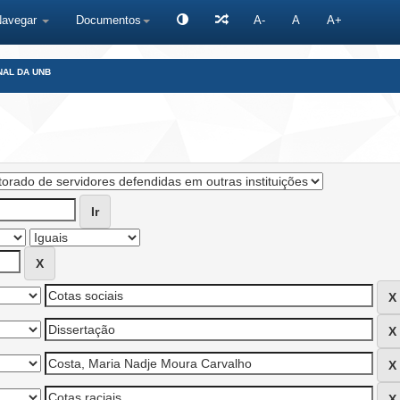
Navegar
Documentos
A-
A
A+
NAL DA UNB