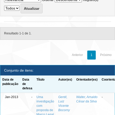
Ordenar
Registro(s)
Resultado 1-1 de 1.
Anterior
1
Próximo
Conjunto de itens:
Data de
Data
Título
Autor(es)
Orientador(es)
Coorient
publicação
de
defesa
Jan-2013
-
Uma
Gentil,
Walter, Arnaldo
-
investigação
Luiz
César da Silva
com
Vicente
proposta de
Bocorny
Marco Legal