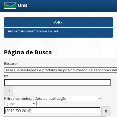
Skip
Voltar
navigation
REPOSITÓRIO INSTITUCIONAL DA UNB
Página de Busca
Buscar em:
por
Filtros correntes: