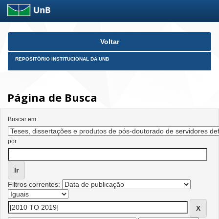
Skip
Voltar
navigation
REPOSITÓRIO INSTITUCIONAL DA UNB
Página de Busca
Buscar em:
por
Filtros correntes: