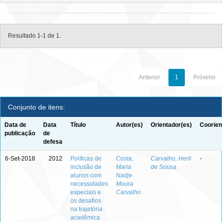
Resultado 1-1 de 1.
Anterior
1
Próximo
Conjunto de itens:
Data de
Data
Título
Autor(es)
Orientador(es)
Coorien
publicação
de
defesa
6-Set-2018
2012
Políticas de
Costa,
Carvalho, Herli
-
inclusão de
Maria
de Sousa
alunos com
Nadje
necessidades
Moura
especiais e
Carvalho
os desafios
na trajetória
acadêmica