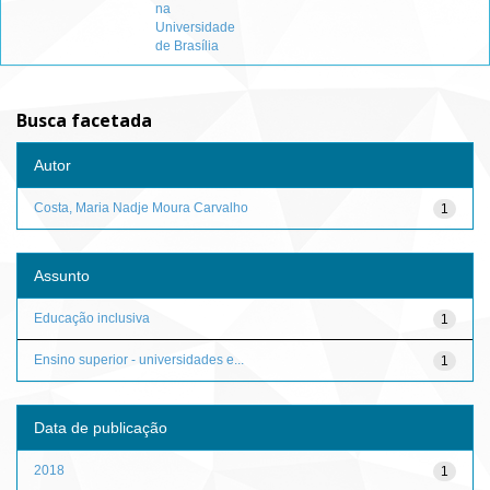
na
Universidade
de Brasília
Busca facetada
Autor
Costa, Maria Nadje Moura Carvalho
1
Assunto
Educação inclusiva
1
Ensino superior - universidades e...
1
Data de publicação
2018
1