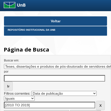
Skip
Voltar
navigation
REPOSITÓRIO INSTITUCIONAL DA UNB
Página de Busca
Buscar em:
por
Filtros correntes: