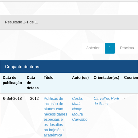
Resultado 1-1 de 1.
Anterior
1
Próximo
Conjunto de itens:
Data de
Data
Título
Autor(es)
Orientador(es)
Coorien
publicação
de
defesa
6-Set-2018
2012
Políticas de
Costa,
Carvalho, Herli
-
inclusão de
Maria
de Sousa
alunos com
Nadje
necessidades
Moura
especiais e
Carvalho
os desafios
na trajetória
acadêmica