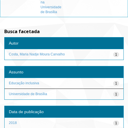
na
Universidade
de Brasília
Busca facetada
Autor
Costa, Maria Nadje Moura Carvalho
1
Assunto
Educação inclusiva
1
Universidade de Brasília
1
Data de publicação
2018
1