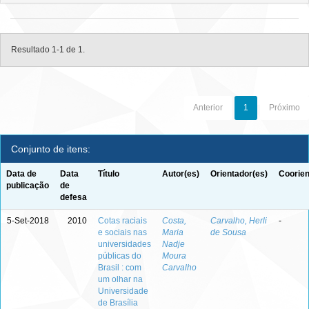
Resultado 1-1 de 1.
Anterior
1
Próximo
Conjunto de itens:
Data de
Data
Título
Autor(es)
Orientador(es)
Coorien
publicação
de
defesa
5-Set-2018
2010
Cotas raciais
Costa,
Carvalho, Herli
-
e sociais nas
Maria
de Sousa
universidades
Nadje
públicas do
Moura
Brasil : com
Carvalho
um olhar na
Universidade
de Brasília