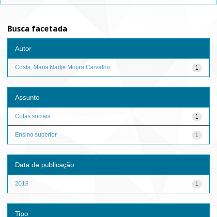
Busca facetada
Autor
Costa, Maria Nadje Moura Carvalho
1
Assunto
Cotas sociais
1
Ensino superior
1
Data de publicação
2018
1
Tipo