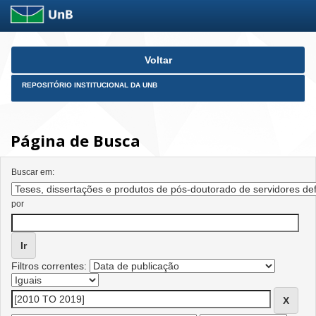
Skip
Voltar
navigation
REPOSITÓRIO INSTITUCIONAL DA UNB
Página de Busca
Buscar em:
por
Filtros correntes: