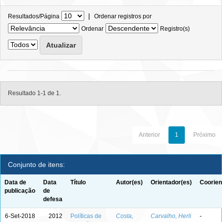
|
Resultados/Página
Ordenar registros por
Ordenar
Registro(s)
Resultado 1-1 de 1.
Anterior
1
Próximo
Conjunto de itens:
Data de
Data
Título
Autor(es)
Orientador(es)
Coorien
publicação
de
defesa
6-Set-2018
2012
Políticas de
Costa,
Carvalho, Herli
-