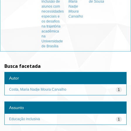
inclusão de
Maria
de Sousa
alunos com
Nadje
necessidades
Moura
especiais e
Carvalho
os desafios
na trajetória
acadêmica
na
Universidade
de Brasília
Busca facetada
Autor
Costa, Maria Nadje Moura Carvalho
1
Assunto
Educação inclusiva
1