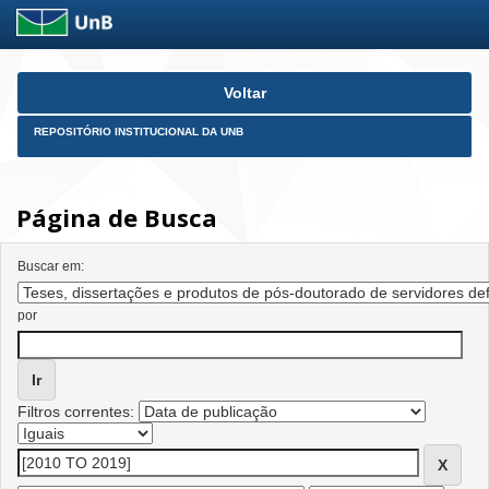
Skip
Voltar
navigation
REPOSITÓRIO INSTITUCIONAL DA UNB
Página de Busca
Buscar em:
por
Filtros correntes: