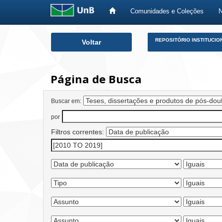
Comunidades e Coleções
Skip
REPOSITÓRIO INSTITUCIO
Voltar
navigation
Página de Busca
Buscar em:
por
Filtros correntes: