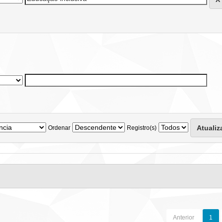
Ordenar
Registro(s)
Anterior
1