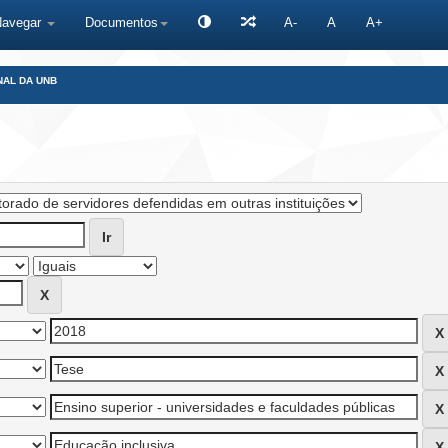
Navegar
Documentos
A-
A
A+
NAL DA UNB