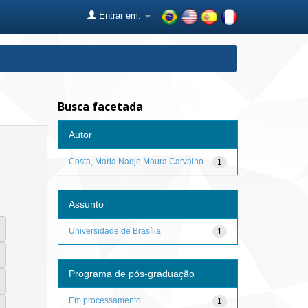
Entrar em:
Busca facetada
Autor
Costa, Maria Nadje Moura Carvalho
1
Assunto
Universidade de Brasília
1
Programa de pós-graduação
Em processamento
1