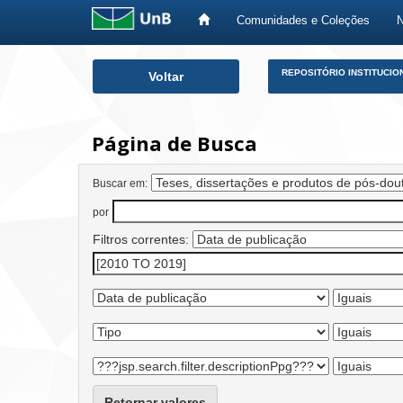
Comunidades e Coleções
Skip
REPOSITÓRIO INSTITUCIO
Voltar
navigation
Página de Busca
Buscar em:
por
Filtros correntes:
Retornar valores