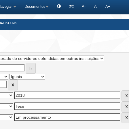
Navegar
Documentos
A-
A
A+
NAL DA UNB