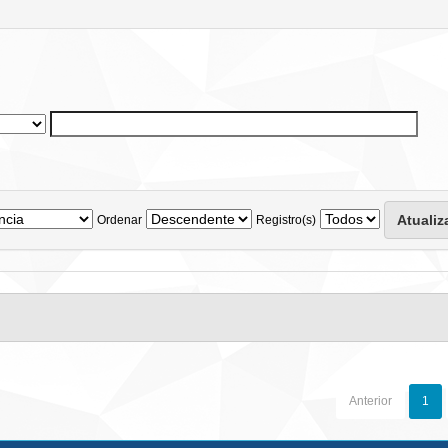
Ordenar
Registro(s)
Anterior
1