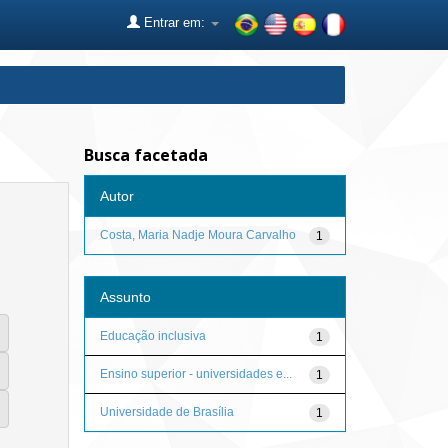
Entrar em:
Busca facetada
Autor
Costa, Maria Nadje Moura Carvalho
1
Assunto
Educação inclusiva
1
Ensino superior - universidades e...
1
Universidade de Brasília
1