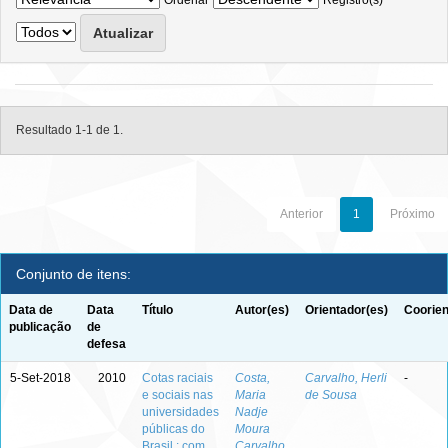
Ordenar
Registro(s)
Resultado 1-1 de 1.
Anterior
1
Próximo
Conjunto de itens:
Data de
Data
Título
Autor(es)
Orientador(es)
Coorien
publicação
de
defesa
5-Set-2018
2010
Cotas raciais
Costa,
Carvalho, Herli
-
e sociais nas
Maria
de Sousa
universidades
Nadje
públicas do
Moura
Brasil : com
Carvalho