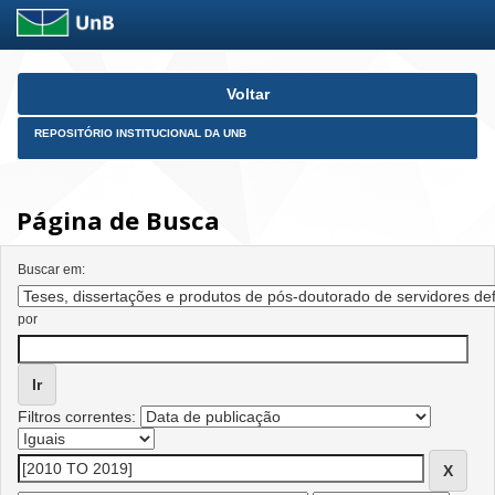
Skip
Voltar
navigation
REPOSITÓRIO INSTITUCIONAL DA UNB
Página de Busca
Buscar em:
por
Filtros correntes: