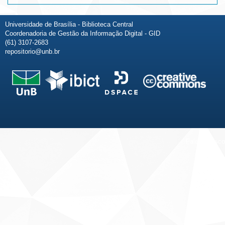
Universidade de Brasília - Biblioteca Central
Coordenadoria de Gestão da Informação Digital - GID
(61) 3107-2683
repositorio@unb.br
Fale conosco
Sobre