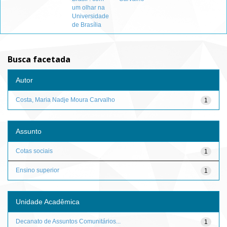
um olhar na
Universidade
de Brasília
Busca facetada
Autor
Costa, Maria Nadje Moura Carvalho
1
Assunto
Cotas sociais
1
Ensino superior
1
Unidade Acadêmica
Decanato de Assuntos Comunitários...
1