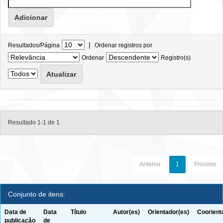
|
Resultados/Página
Ordenar registros por
Ordenar
Registro(s)
Resultado 1-1 de 1.
Anterior
1
Próximo
Conjunto de itens:
Data de
Data
Título
Autor(es)
Orientador(es)
Coorient
publicação
de