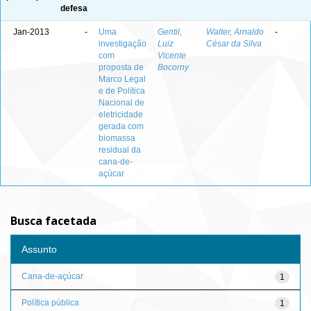
defesa
Jan-2013
-
Uma
Gentil,
Walter, Arnaldo
-
investigação
Luiz
César da Silva
com
Vicente
proposta de
Bocorny
Marco Legal
e de Política
Nacional de
eletricidade
gerada com
biomassa
residual da
cana-de-
açúcar
Busca facetada
Assunto
Cana-de-açúcar
1
Política pública
1