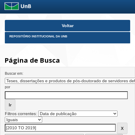
Skip
Voltar
navigation
REPOSITÓRIO INSTITUCIONAL DA UNB
Página de Busca
Buscar em:
por
Filtros correntes: