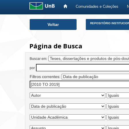
Comunidades e Coleções
Skip
REPOSITÓRIO INSTITUCIO
Voltar
navigation
Página de Busca
Buscar em:
por
Filtros correntes: