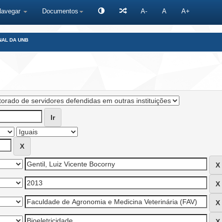
Navegar
Documentos
A-
A
A+
NAL DA UNB