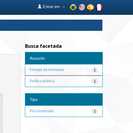
Entrar em:
Busca facetada
Assunto
Energia da biomassa
1
Política pública
1
Tipo
Pós-doutorado
1