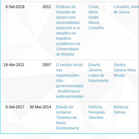
6-Set-2018
2012
Políticas de
Costa,
Carvalho, Herli
inclusão de
Maria
de Sousa
alunos com
Nadje
necessidades
Moura
especiais e os
Carvalho
desafios na
trajetória
acadêmica na
Universidade
de Brasília
18-Abr-2011
2007
O serviço social
Duarte,
Santos,
nas
Janaína
Silvana Mara
organizações
Lopes do
Morais
não-
Nascimento
governamentais
: tendências e
particularidades
6-Set-2017
30-Mai-2014
Estudo do
Fachina,
Barbosa,
romance
Fernanda
Sidney
Truismes de
Sanches
Marie
Darrieussecq