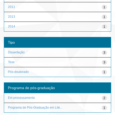
2011
1
2013
1
2014
1
Tipo
Dissertação
3
Tese
3
Pós-doutorado
1
Programa de pós-graduação
Em processamento
2
Programa de Pós-Graduação em Lite...
1