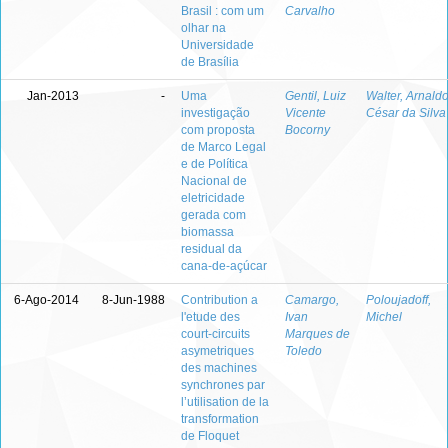
Brasil : com um
Carvalho
olhar na
Universidade
de Brasília
Jan-2013
-
Uma
Gentil, Luiz
Walter, Arnald
investigação
Vicente
César da Silva
com proposta
Bocorny
de Marco Legal
e de Política
Nacional de
eletricidade
gerada com
biomassa
residual da
cana-de-açúcar
6-Ago-2014
8-Jun-1988
Contribution a
Camargo,
Poloujadoff,
l'etude des
Ivan
Michel
court-circuits
Marques de
asymetriques
Toledo
des machines
synchrones par
l’utilisation de la
transformation
de Floquet