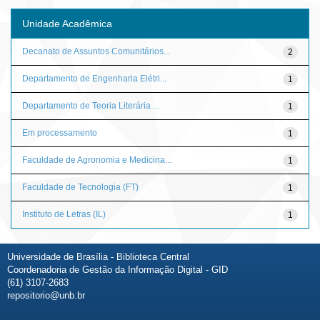
Unidade Acadêmica
Decanato de Assuntos Comunitários...
2
Departamento de Engenharia Elétri...
1
Departamento de Teoria Literária ...
1
Em processamento
1
Faculdade de Agronomia e Medicina...
1
Faculdade de Tecnologia (FT)
1
Instituto de Letras (IL)
1
Universidade de Brasília - Biblioteca Central
Coordenadoria de Gestão da Informação Digital - GID
(61) 3107-2683
repositorio@unb.br