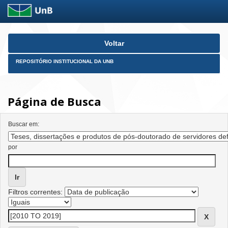
Skip
Voltar
navigation
REPOSITÓRIO INSTITUCIONAL DA UNB
Página de Busca
Buscar em:
por
Filtros correntes: