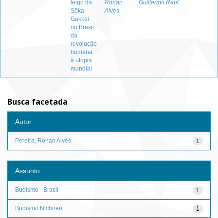
leigo da
Ronan
Guillermo Raul
Sôka
Alves
Gakkai
no Brasil :
da
revolução
humana
à utopia
mundial
Busca facetada
Autor
Pereira, Ronan Alves
1
Assunto
Budismo - Brasil
1
Budismo Nichiren
1