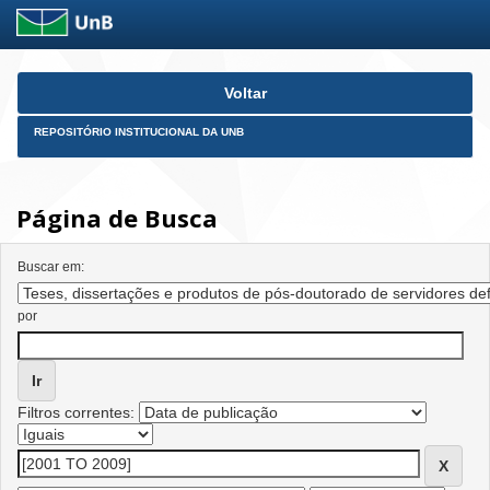
Skip
Voltar
navigation
REPOSITÓRIO INSTITUCIONAL DA UNB
Página de Busca
Buscar em:
por
Filtros correntes: