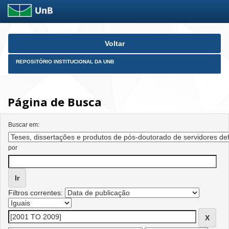
Skip
Voltar
navigation
REPOSITÓRIO INSTITUCIONAL DA UNB
Página de Busca
Buscar em:
por
Filtros correntes: