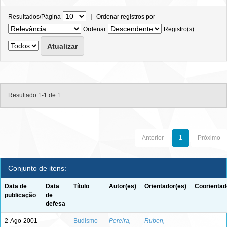
|
Resultados/Página
Ordenar registros por
Ordenar
Registro(s)
Resultado 1-1 de 1.
Anterior
1
Próximo
Conjunto de itens:
Data de
Data
Título
Autor(es)
Orientador(es)
Coorientad
publicação
de
defesa
2-Ago-2001
-
Budismo
Pereira,
Ruben,
-