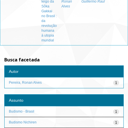
leigo da
Ronan
Guillermo Raul
Sôka
Alves
Gakkai
no Brasil :
da
revolução
humana
à utopia
mundial
Busca facetada
Autor
Pereira, Ronan Alves
1
Assunto
Budismo - Brasil
1
Budismo Nichiren
1