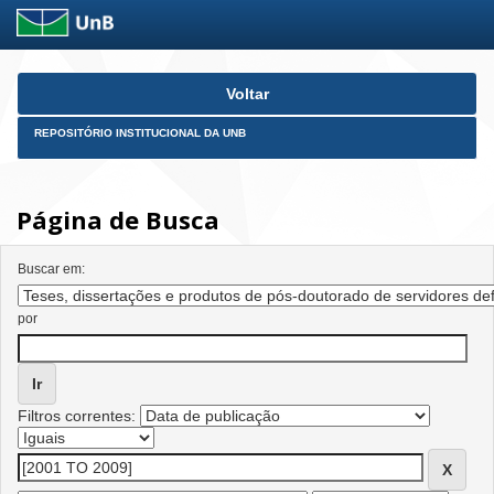
Skip
Voltar
navigation
REPOSITÓRIO INSTITUCIONAL DA UNB
Página de Busca
Buscar em:
por
Filtros correntes: