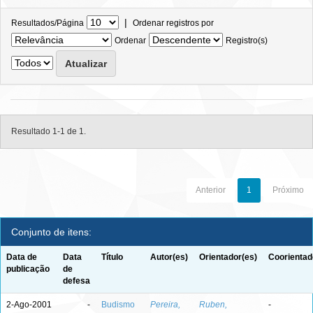
|
Resultados/Página
Ordenar registros por
Ordenar
Registro(s)
Resultado 1-1 de 1.
Anterior
1
Próximo
Conjunto de itens:
Data de
Data
Título
Autor(es)
Orientador(es)
Coorientad
publicação
de
defesa
2-Ago-2001
-
Budismo
Pereira,
Ruben,
-