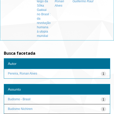
leigo da
Ronan
Guillermo Raul
Sôka
Alves
Gakkai
no Brasil :
da
revolução
humana
à utopia
mundial
Busca facetada
Autor
Pereira, Ronan Alves
1
Assunto
Budismo - Brasil
1
Budismo Nichiren
1