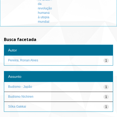
da
revolução
humana
à utopia
mundial
Busca facetada
Autor
Pereira, Ronan Alves
1
Assunto
Budismo - Japão
1
Budismo Nichiren
1
Sôka Gakkai
1