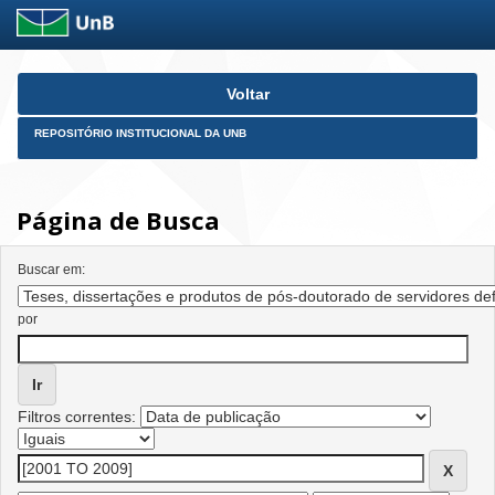
Skip
Voltar
navigation
REPOSITÓRIO INSTITUCIONAL DA UNB
Página de Busca
Buscar em:
por
Filtros correntes: