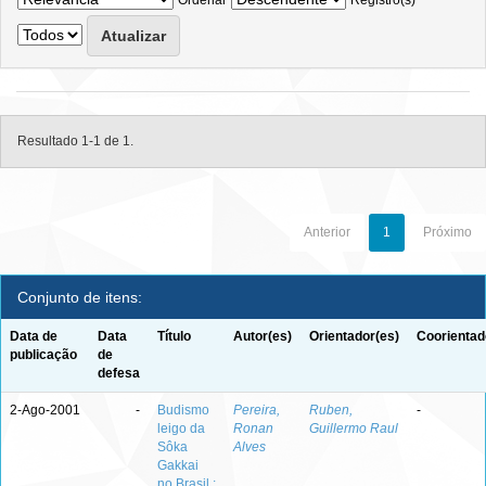
Ordenar
Registro(s)
Resultado 1-1 de 1.
Anterior
1
Próximo
Conjunto de itens:
Data de
Data
Título
Autor(es)
Orientador(es)
Coorientad
publicação
de
defesa
2-Ago-2001
-
Budismo
Pereira,
Ruben,
-
leigo da
Ronan
Guillermo Raul
Sôka
Alves
Gakkai
no Brasil :