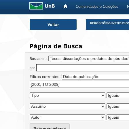
Comunidades e Coleções
Skip
REPOSITÓRIO INSTITUCIO
Voltar
navigation
Página de Busca
Buscar em:
por
Filtros correntes:
Retornar valores