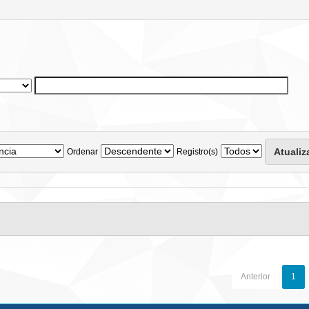
Ordenar
Registro(s)
Anterior
1