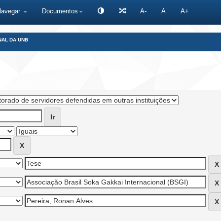
Navegar
Documentos
A-
A
A+
NAL DA UNB