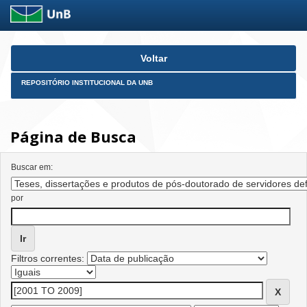
Skip
Voltar
navigation
REPOSITÓRIO INSTITUCIONAL DA UNB
Página de Busca
Buscar em:
por
Filtros correntes: