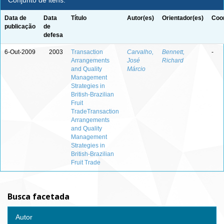
Conjunto de itens:
Data de
Data
Título
Autor(es)
Orientador(es)
Coor
publicação
de
defesa
6-Out-2009
2003
Transaction
Carvalho,
Bennett,
-
Arrangements
José
Richard
and Quality
Márcio
Management
Strategies in
British-Brazilian
Fruit
TradeTransaction
Arrangements
and Quality
Management
Strategies in
British-Brazilian
Fruit Trade
Busca facetada
Autor