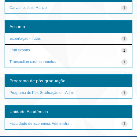
Carvalho, José Márcio
1
Assunto
Exportação - frutas
1
Fruit exports
1
Transaction cost economics
1
Programa de pós-graduação
Programa de Pós-Graduação em Admi...
1
Unidade Acadêmica
Faculdade de Economia, Administra...
1