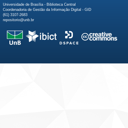
Universidade de Brasília - Biblioteca Central
Coordenadoria de Gestão da Informação Digital - GID
(61) 3107-2683
repositorio@unb.br
Fale conosco
Sobre