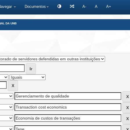
Navegar
Documentos
A-
A
A+
NAL DA UNB