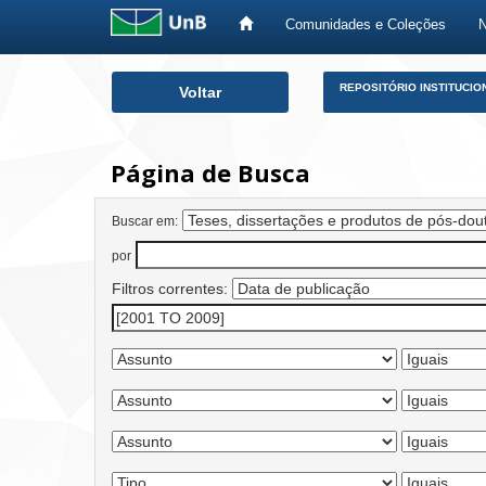
Comunidades e Coleções
Skip
REPOSITÓRIO INSTITUCIO
Voltar
navigation
Página de Busca
Buscar em:
por
Filtros correntes: