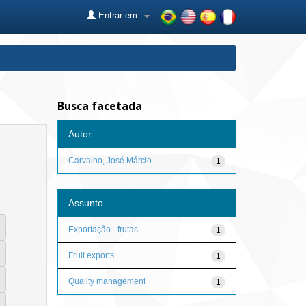
Entrar em:
Busca facetada
Autor
Carvalho, José Márcio
1
Assunto
Exportação - frutas
1
Fruit exports
1
Quality management
1