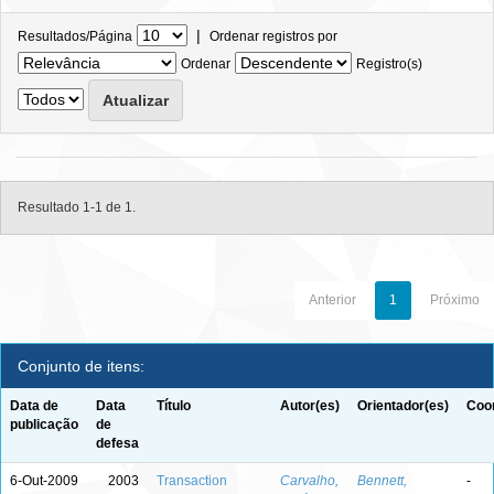
|
Resultados/Página
Ordenar registros por
Ordenar
Registro(s)
Resultado 1-1 de 1.
Anterior
1
Próximo
Conjunto de itens:
Data de
Data
Título
Autor(es)
Orientador(es)
Coor
publicação
de
defesa
6-Out-2009
2003
Transaction
Carvalho,
Bennett,
-