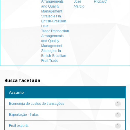
Arrangements
José
Richard
and Quality
Márcio
Management
Strategies in
British-Brazilian
Fruit
TradeTransaction
Arrangements
and Quality
Management
Strategies in
British-Brazilian
Fruit Trade
Busca facetada
Assunto
Economia de custos de transações
1
Exportação - frutas
1
Fruit exports
1