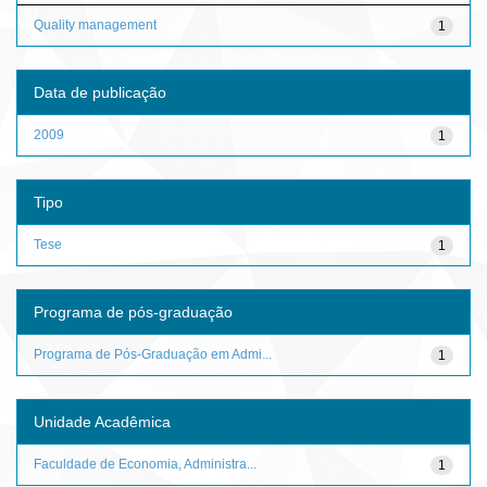
Quality management
1
Data de publicação
2009
1
Tipo
Tese
1
Programa de pós-graduação
Programa de Pós-Graduação em Admi...
1
Unidade Acadêmica
Faculdade de Economia, Administra...
1