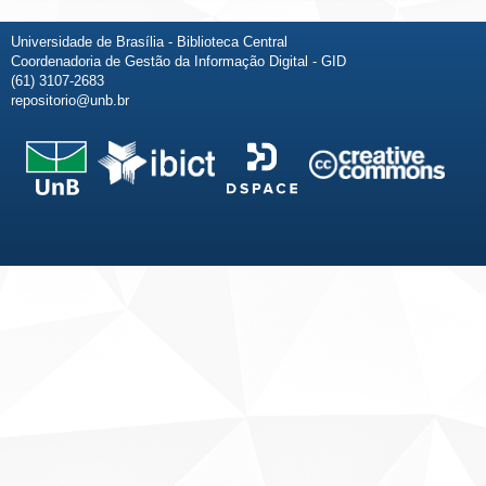
Universidade de Brasília - Biblioteca Central
Coordenadoria de Gestão da Informação Digital - GID
(61) 3107-2683
repositorio@unb.br
Fale conosco
Sobre