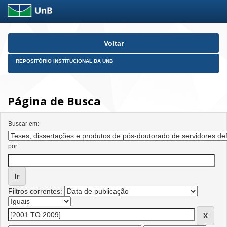
Skip
Voltar
navigation
REPOSITÓRIO INSTITUCIONAL DA UNB
Página de Busca
Buscar em:
por
Filtros correntes: