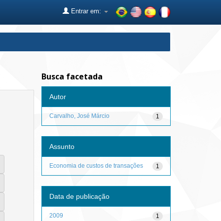
Entrar em:
Busca facetada
Autor
Carvalho, José Márcio
1
Assunto
Economia de custos de transações
1
Data de publicação
2009
1