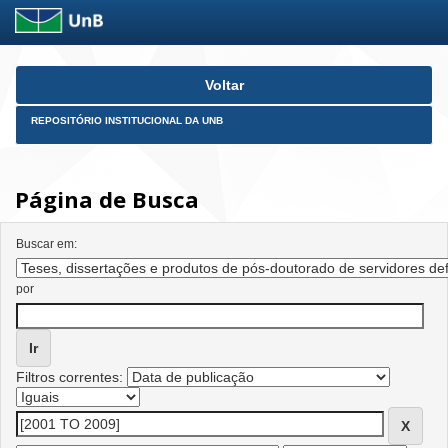
Skip
Voltar
navigation
REPOSITÓRIO INSTITUCIONAL DA UNB
Página de Busca
Buscar em:
por
Filtros correntes: