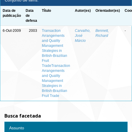
Conjunto de itens:
Data de
Data
Título
Autor(es)
Orientador(es)
Coor
publicação
de
defesa
6-Out-2009
2003
Transaction
Carvalho,
Bennett,
-
Arrangements
José
Richard
and Quality
Márcio
Management
Strategies in
British-Brazilian
Fruit
TradeTransaction
Arrangements
and Quality
Management
Strategies in
British-Brazilian
Fruit Trade
Busca facetada
Assunto