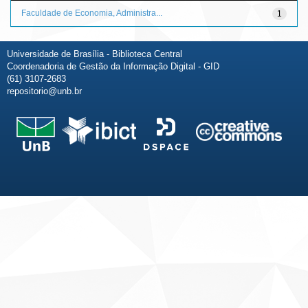
Faculdade de Economia, Administra...
1
Universidade de Brasília - Biblioteca Central
Coordenadoria de Gestão da Informação Digital - GID
(61) 3107-2683
repositorio@unb.br
Fale conosco
Sobre