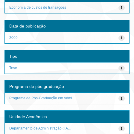
Economia de custos de transações
1
Data de publicação
2009
1
Tipo
Tese
1
Programa de pós-graduação
Programa de Pós-Graduação em Admi...
1
Unidade Acadêmica
Departamento de Administração (FA...
1