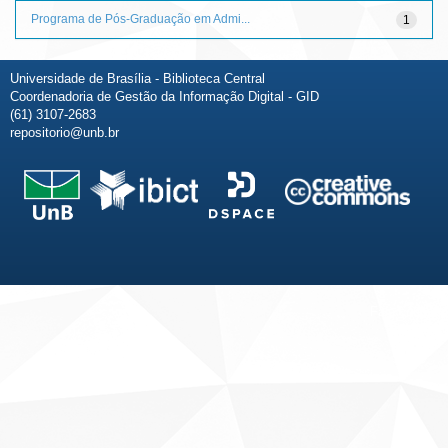
Programa de Pós-Graduação em Admi...
1
Universidade de Brasília - Biblioteca Central
Coordenadoria de Gestão da Informação Digital - GID
(61) 3107-2683
repositorio@unb.br
Fale conosco
Sobre