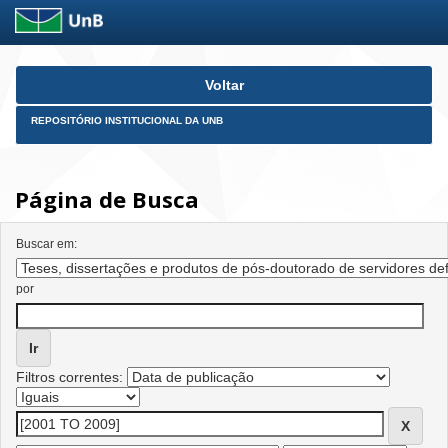
Skip
Voltar
navigation
REPOSITÓRIO INSTITUCIONAL DA UNB
Página de Busca
Buscar em:
por
Filtros correntes: