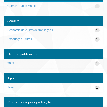
Carvalho, José Márcio
1
Assunto
Economia de custos de transações
1
Exportação - frutas
1
Data de publicação
2009
1
Tipo
Tese
1
Programa de pós-graduação