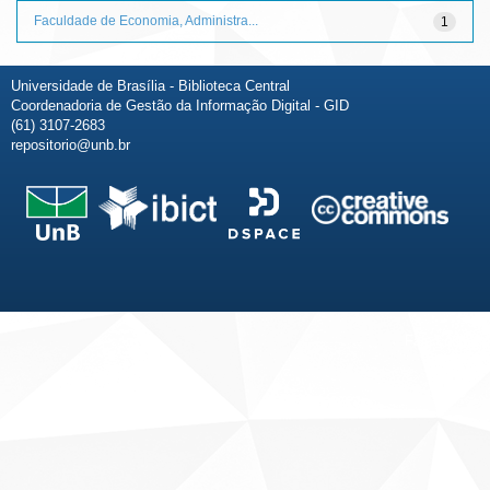
Faculdade de Economia, Administra...
1
Universidade de Brasília - Biblioteca Central
Coordenadoria de Gestão da Informação Digital - GID
(61) 3107-2683
repositorio@unb.br
Fale conosco
Sobre