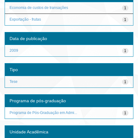
Economia de custos de transações
1
Exportação - frutas
1
Data de publicação
2009
1
Tipo
Tese
1
Programa de pós-graduação
Programa de Pós-Graduação em Admi...
1
Unidade Acadêmica