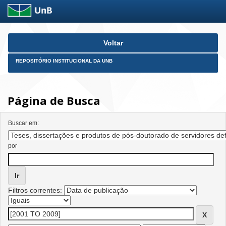
Skip
Voltar
navigation
REPOSITÓRIO INSTITUCIONAL DA UNB
Página de Busca
Buscar em:
por
Filtros correntes: