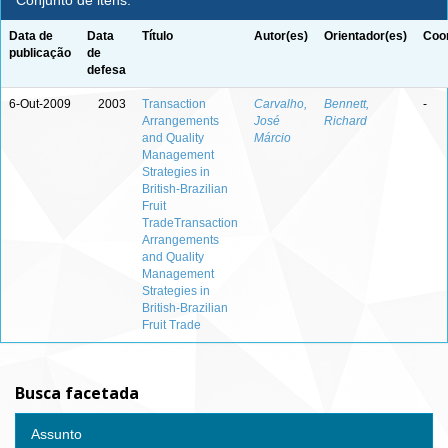
Conjunto de itens:
Data de
Data
Título
Autor(es)
Orientador(es)
Coor
publicação
de
defesa
6-Out-2009
2003
Transaction
Carvalho,
Bennett,
-
Arrangements
José
Richard
and Quality
Márcio
Management
Strategies in
British-Brazilian
Fruit
TradeTransaction
Arrangements
and Quality
Management
Strategies in
British-Brazilian
Fruit Trade
Busca facetada
Assunto