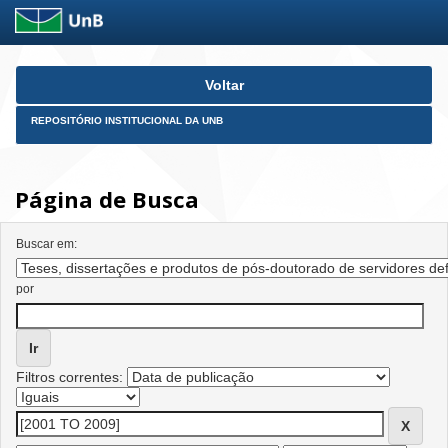
Skip
Voltar
navigation
REPOSITÓRIO INSTITUCIONAL DA UNB
Página de Busca
Buscar em:
por
Filtros correntes: