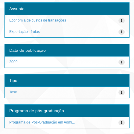
Assunto
Economia de custos de transações
1
Exportação - frutas
1
Data de publicação
2009
1
Tipo
Tese
1
Programa de pós-graduação
Programa de Pós-Graduação em Admi...
1