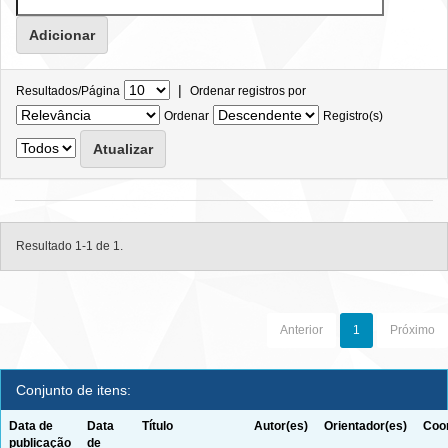
|
Resultados/Página
Ordenar registros por
Ordenar
Registro(s)
Resultado 1-1 de 1.
Anterior
1
Próximo
Conjunto de itens:
Data de
Data
Título
Autor(es)
Orientador(es)
Coor
publicação
de