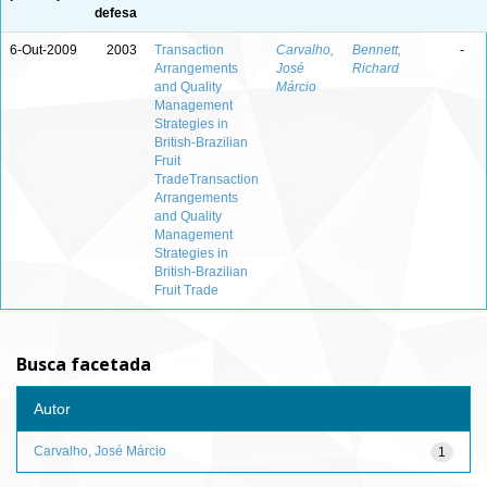
defesa
6-Out-2009
2003
Transaction
Carvalho,
Bennett,
-
Arrangements
José
Richard
and Quality
Márcio
Management
Strategies in
British-Brazilian
Fruit
TradeTransaction
Arrangements
and Quality
Management
Strategies in
British-Brazilian
Fruit Trade
Busca facetada
Autor
Carvalho, José Márcio
1