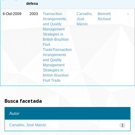
defesa
6-Out-2009
2003
Transaction
Carvalho,
Bennett,
-
Arrangements
José
Richard
and Quality
Márcio
Management
Strategies in
British-Brazilian
Fruit
TradeTransaction
Arrangements
and Quality
Management
Strategies in
British-Brazilian
Fruit Trade
Busca facetada
Autor
Carvalho, José Márcio
1