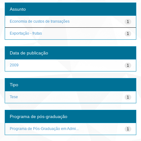
Assunto
Economia de custos de transações
1
Exportação - frutas
1
Data de publicação
2009
1
Tipo
Tese
1
Programa de pós-graduação
Programa de Pós-Graduação em Admi...
1