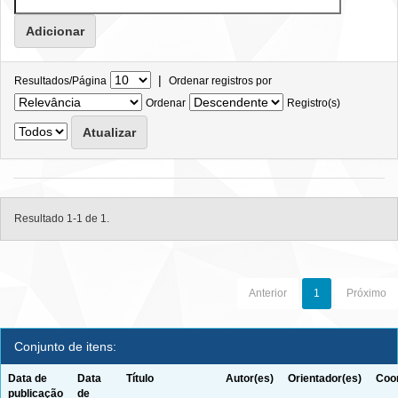
|
Resultados/Página
Ordenar registros por
Ordenar
Registro(s)
Resultado 1-1 de 1.
Anterior
1
Próximo
Conjunto de itens:
Data de
Data
Título
Autor(es)
Orientador(es)
Coor
publicação
de