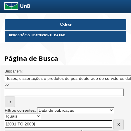
Skip
Voltar
navigation
REPOSITÓRIO INSTITUCIONAL DA UNB
Página de Busca
Buscar em:
por
Filtros correntes: