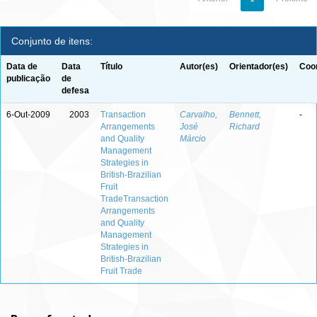
Conjunto de itens:
Data de
Data
Título
Autor(es)
Orientador(es)
Coor
publicação
de
defesa
6-Out-2009
2003
Transaction
Carvalho,
Bennett,
-
Arrangements
José
Richard
and Quality
Márcio
Management
Strategies in
British-Brazilian
Fruit
TradeTransaction
Arrangements
and Quality
Management
Strategies in
British-Brazilian
Fruit Trade