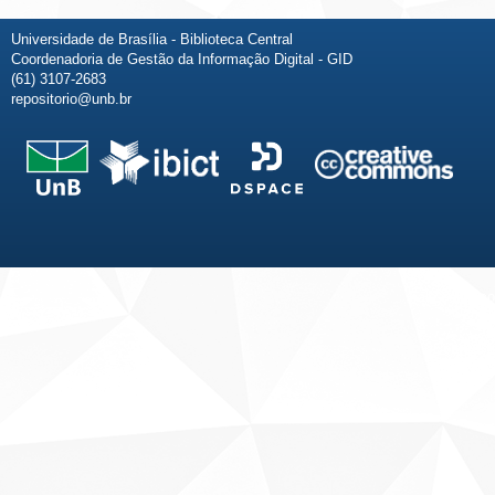
Universidade de Brasília - Biblioteca Central
Coordenadoria de Gestão da Informação Digital - GID
(61) 3107-2683
repositorio@unb.br
Fale conosco
Sobre