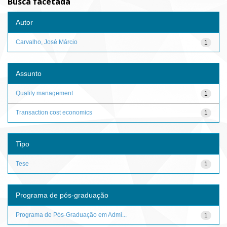
Busca facetada
Autor
Carvalho, José Márcio
1
Assunto
Quality management
1
Transaction cost economics
1
Tipo
Tese
1
Programa de pós-graduação
Programa de Pós-Graduação em Admi...
1