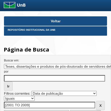
Skip
Voltar
navigation
REPOSITÓRIO INSTITUCIONAL DA UNB
Página de Busca
Buscar em:
por
Filtros correntes: