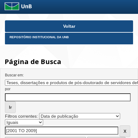
Skip
Voltar
navigation
REPOSITÓRIO INSTITUCIONAL DA UNB
Página de Busca
Buscar em:
por
Filtros correntes: