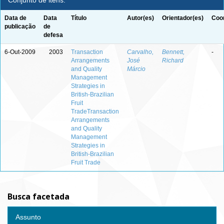
Conjunto de itens:
Data de
Data
Título
Autor(es)
Orientador(es)
Coor
publicação
de
defesa
6-Out-2009
2003
Transaction
Carvalho,
Bennett,
-
Arrangements
José
Richard
and Quality
Márcio
Management
Strategies in
British-Brazilian
Fruit
TradeTransaction
Arrangements
and Quality
Management
Strategies in
British-Brazilian
Fruit Trade
Busca facetada
Assunto