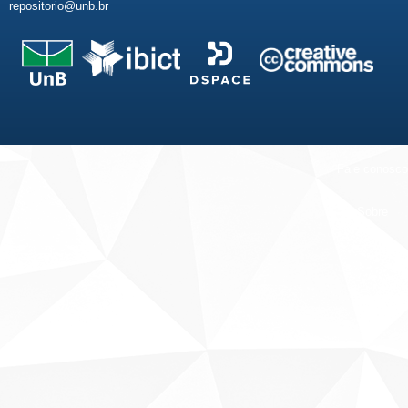
repositorio@unb.br
Fale conosco
Sobre