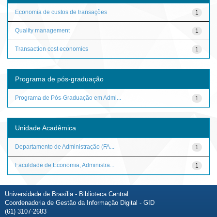
Economia de custos de transações
1
Quality management
1
Transaction cost economics
1
Programa de pós-graduação
Programa de Pós-Graduação em Admi...
1
Unidade Acadêmica
Departamento de Administração (FA...
1
Faculdade de Economia, Administra...
1
Universidade de Brasília - Biblioteca Central
Coordenadoria de Gestão da Informação Digital - GID
(61) 3107-2683