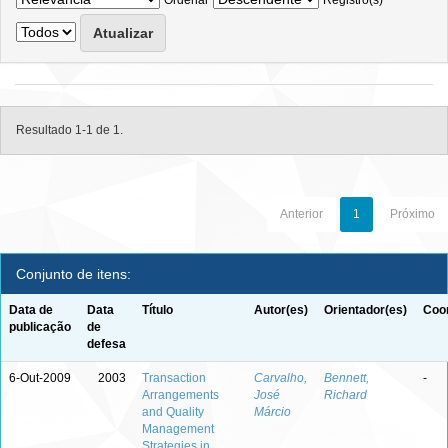
Ordenar
Registro(s)
Resultado 1-1 de 1.
Anterior
1
Próximo
Conjunto de itens:
Data de
Data
Título
Autor(es)
Orientador(es)
Coor
publicação
de
defesa
6-Out-2009
2003
Transaction
Carvalho,
Bennett,
-
Arrangements
José
Richard
and Quality
Márcio
Management
Strategies in