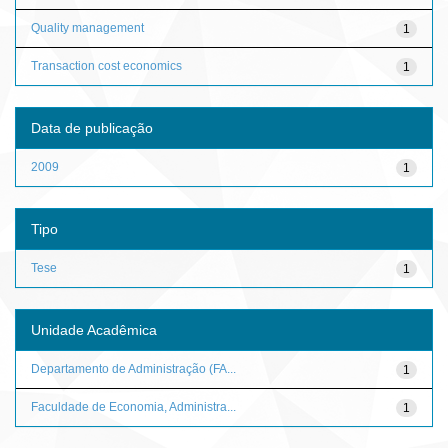
Quality management
1
Transaction cost economics
1
Data de publicação
2009
1
Tipo
Tese
1
Unidade Acadêmica
Departamento de Administração (FA...
1
Faculdade de Economia, Administra...
1