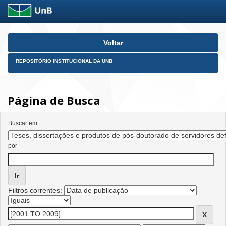
Skip
Voltar
navigation
REPOSITÓRIO INSTITUCIONAL DA UNB
Página de Busca
Buscar em:
por
Filtros correntes: