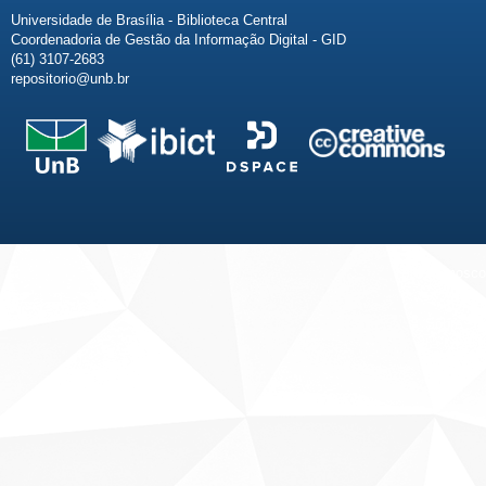
Universidade de Brasília - Biblioteca Central
Coordenadoria de Gestão da Informação Digital - GID
(61) 3107-2683
repositorio@unb.br
Fale conosco
Sobre