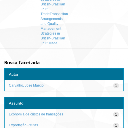
British-Brazilian
Fruit
TradeTransaction
Arrangements
and Quality
Management
Strategies in
British-Brazilian
Fruit Trade
Busca facetada
Autor
Carvalho, José Márcio
1
Assunto
Economia de custos de transações
1
Exportação - frutas
1