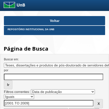
Skip
Voltar
navigation
REPOSITÓRIO INSTITUCIONAL DA UNB
Página de Busca
Buscar em:
por
Filtros correntes: