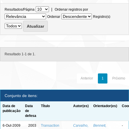
|
Resultados/Página
Ordenar registros por
Ordenar
Registro(s)
Resultado 1-1 de 1.
Anterior
1
Próximo
Conjunto de itens:
Data de
Data
Título
Autor(es)
Orientador(es)
Coor
publicação
de
defesa
6-Out-2009
2003
Transaction
Carvalho,
Bennett,
-