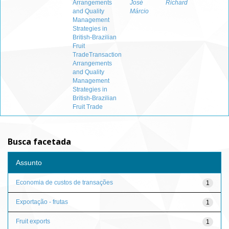
Arrangements
José
Richard
and Quality
Márcio
Management
Strategies in
British-Brazilian
Fruit
TradeTransaction
Arrangements
and Quality
Management
Strategies in
British-Brazilian
Fruit Trade
Busca facetada
Assunto
Economia de custos de transações
1
Exportação - frutas
1
Fruit exports
1