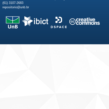
(61) 3107-2683
repositorio@unb.br
Fale conosco
Sobre