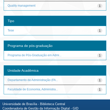
Quality management
1
Tipo
Tese
1
Programa de pós-graduação
Programa de Pós-Graduação em Admi...
1
Unidade Acadêmica
Departamento de Administração (FA...
1
Faculdade de Economia, Administra...
1
Universidade de Brasília - Biblioteca Central
Coordenadoria de Gestão da Informação Digital - GID