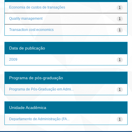
Economia de custos de transações
1
Quality management
1
Transaction cost economics
1
Data de publicação
2009
1
Programa de pós-graduação
Programa de Pós-Graduação em Admi...
1
Unidade Acadêmica
Departamento de Administração (FA...
1