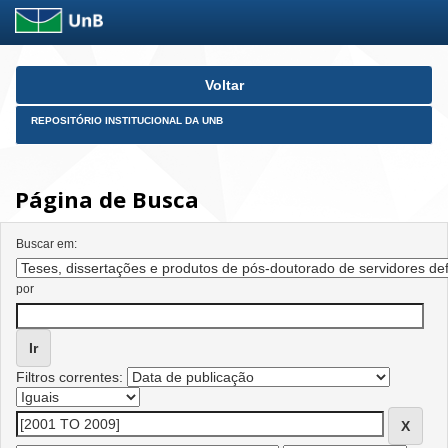
Skip
Voltar
navigation
REPOSITÓRIO INSTITUCIONAL DA UNB
Página de Busca
Buscar em:
por
Filtros correntes: