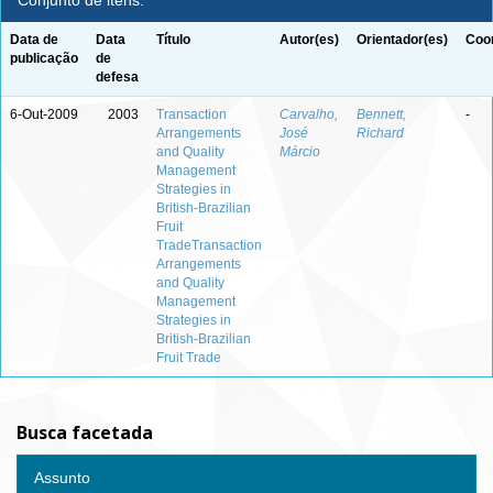
Conjunto de itens:
Data de
Data
Título
Autor(es)
Orientador(es)
Coor
publicação
de
defesa
6-Out-2009
2003
Transaction
Carvalho,
Bennett,
-
Arrangements
José
Richard
and Quality
Márcio
Management
Strategies in
British-Brazilian
Fruit
TradeTransaction
Arrangements
and Quality
Management
Strategies in
British-Brazilian
Fruit Trade
Busca facetada
Assunto