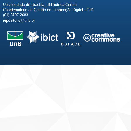
Universidade de Brasília - Biblioteca Central
Coordenadoria de Gestão da Informação Digital - GID
(61) 3107-2683
repositorio@unb.br
Fale conosco
Sobre