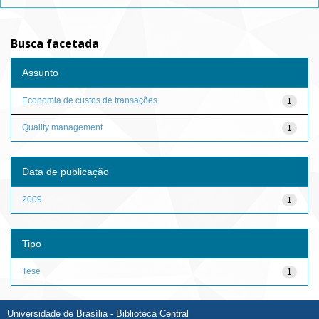
Busca facetada
Assunto
Economia de custos de transações
1
Quality management
1
Data de publicação
2009
1
Tipo
Tese
1
Universidade de Brasília - Biblioteca Central