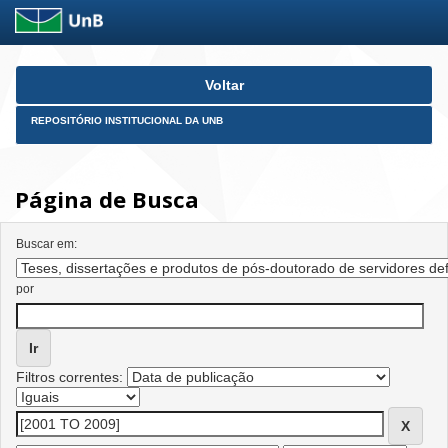
Skip
Voltar
navigation
REPOSITÓRIO INSTITUCIONAL DA UNB
Página de Busca
Buscar em:
por
Filtros correntes: