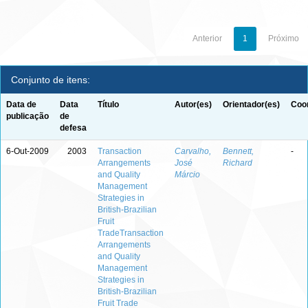
Anterior
1
Próximo
Conjunto de itens:
Data de
Data
Título
Autor(es)
Orientador(es)
Coor
publicação
de
defesa
6-Out-2009
2003
Transaction
Carvalho,
Bennett,
-
Arrangements
José
Richard
and Quality
Márcio
Management
Strategies in
British-Brazilian
Fruit
TradeTransaction
Arrangements
and Quality
Management
Strategies in
British-Brazilian
Fruit Trade