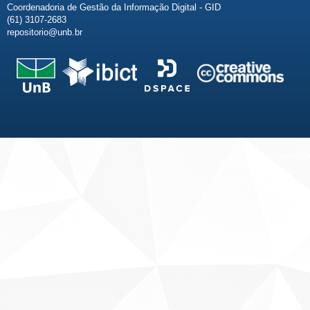
Coordenadoria de Gestão da Informação Digital - GID
(61) 3107-2683
repositorio@unb.br
Fale conosco
Sobre