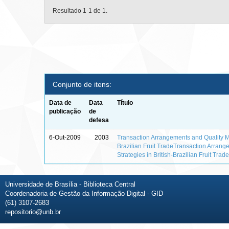
Resultado 1-1 de 1.
Conjunto de itens:
Data de
Data
Título
publicação
de
defesa
6-Out-2009
2003
Transaction Arrangements and Quality M
Brazilian Fruit TradeTransaction Arra
Strategies in British-Brazilian Fruit Trad
Universidade de Brasília - Biblioteca Central
Coordenadoria de Gestão da Informação Digital - GID
(61) 3107-2683
repositorio@unb.br