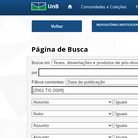
Comunidades e Coleções
Skip
REPOSITÓRIO INSTITUCIO
Voltar
navigation
Página de Busca
Buscar em:
por
Filtros correntes: