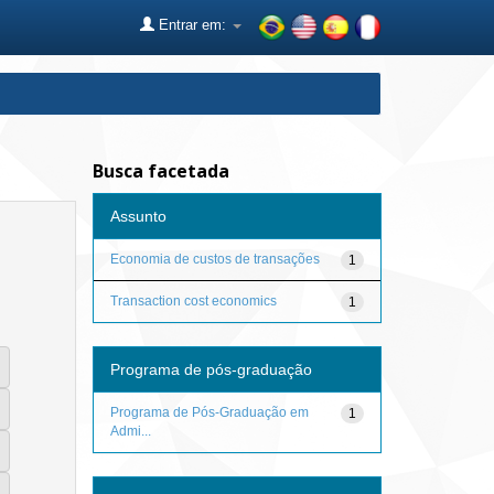
Entrar em:
Busca facetada
Assunto
Economia de custos de transações
1
Transaction cost economics
1
Programa de pós-graduação
Programa de Pós-Graduação em
1
Admi...