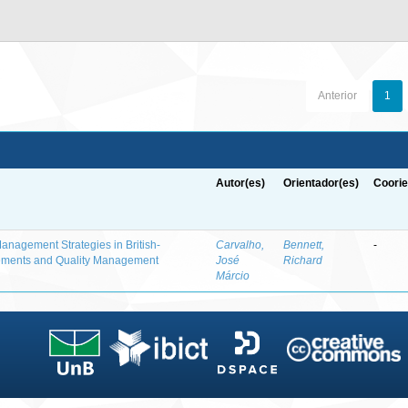
Anterior
1
Autor(es)
Orientador(es)
Coorie
anagement Strategies in British-
Carvalho,
Bennett,
-
ngements and Quality Management
José
Richard
e
Márcio