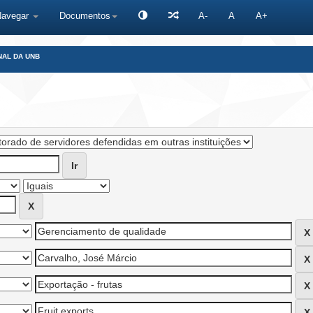
Navegar
Documentos
A-
A
A+
NAL DA UNB