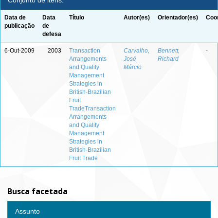
Conjunto de itens:
Data de
Data
Título
Autor(es)
Orientador(es)
Coor
publicação
de
defesa
6-Out-2009
2003
Transaction
Carvalho,
Bennett,
-
Arrangements
José
Richard
and Quality
Márcio
Management
Strategies in
British-Brazilian
Fruit
TradeTransaction
Arrangements
and Quality
Management
Strategies in
British-Brazilian
Fruit Trade
Busca facetada
Assunto