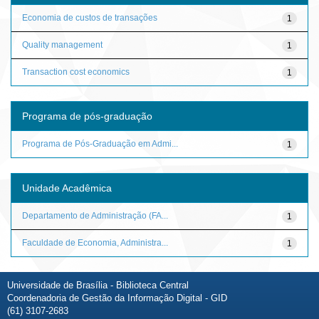
Economia de custos de transações
1
Quality management
1
Transaction cost economics
1
Programa de pós-graduação
Programa de Pós-Graduação em Admi...
1
Unidade Acadêmica
Departamento de Administração (FA...
1
Faculdade de Economia, Administra...
1
Universidade de Brasília - Biblioteca Central
Coordenadoria de Gestão da Informação Digital - GID
(61) 3107-2683