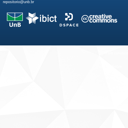
repositorio@unb.br
Fale conosco
Sobre