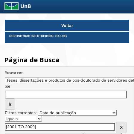
Skip
Voltar
navigation
REPOSITÓRIO INSTITUCIONAL DA UNB
Página de Busca
Buscar em:
por
Filtros correntes: