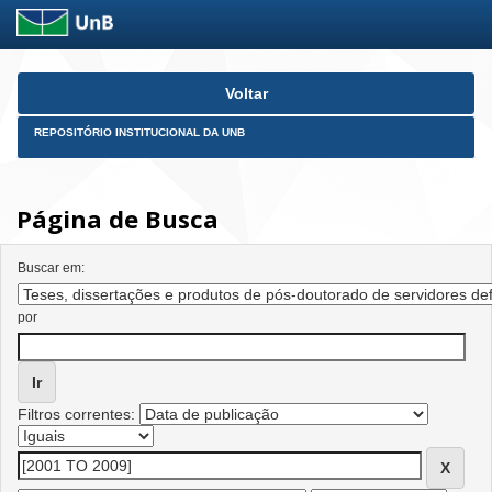
Skip
Voltar
navigation
REPOSITÓRIO INSTITUCIONAL DA UNB
Página de Busca
Buscar em:
por
Filtros correntes: