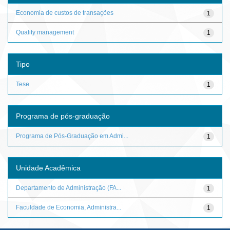
Economia de custos de transações
1
Quality management
1
Tipo
Tese
1
Programa de pós-graduação
Programa de Pós-Graduação em Admi...
1
Unidade Acadêmica
Departamento de Administração (FA...
1
Faculdade de Economia, Administra...
1