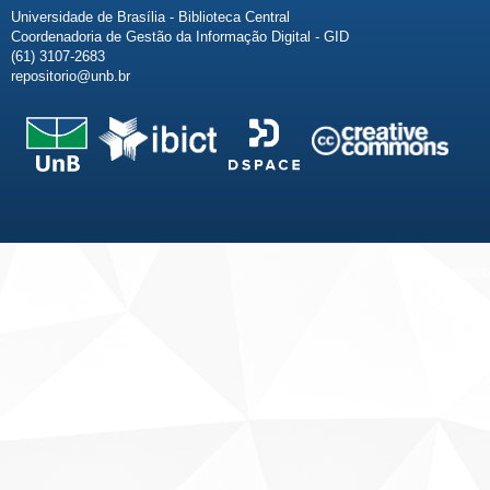
Universidade de Brasília - Biblioteca Central
Coordenadoria de Gestão da Informação Digital - GID
(61) 3107-2683
repositorio@unb.br
Fale conosco
Sobre