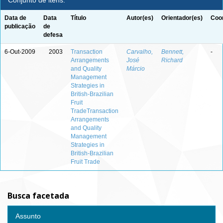
Conjunto de itens:
Data de
Data
Título
Autor(es)
Orientador(es)
Coor
publicação
de
defesa
6-Out-2009
2003
Transaction
Carvalho,
Bennett,
-
Arrangements
José
Richard
and Quality
Márcio
Management
Strategies in
British-Brazilian
Fruit
TradeTransaction
Arrangements
and Quality
Management
Strategies in
British-Brazilian
Fruit Trade
Busca facetada
Assunto