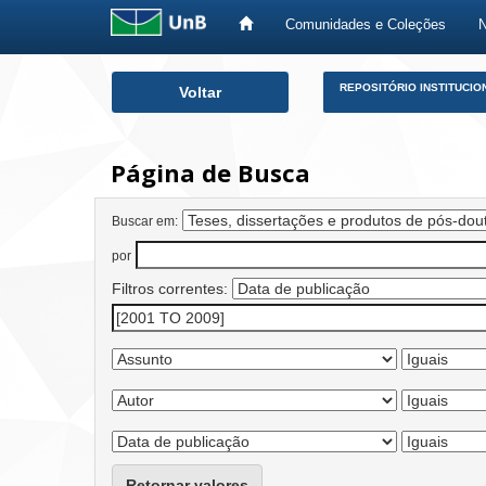
Comunidades e Coleções
Skip
REPOSITÓRIO INSTITUCIO
Voltar
navigation
Página de Busca
Buscar em:
por
Filtros correntes:
Retornar valores