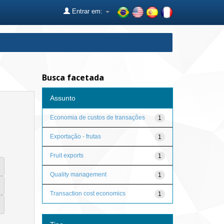
Entrar em:
Busca facetada
Assunto
Economia de custos de transações
1
Exportação - frutas
1
Fruit exports
1
Quality management
1
Transaction cost economics
1