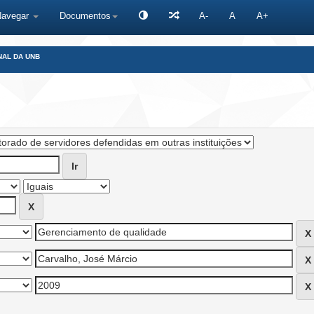
Navegar
Documentos
A-
A
A+
NAL DA UNB