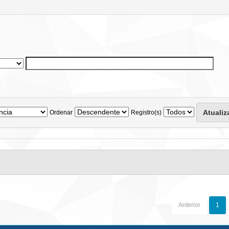
Ordenar
Registro(s)
Anterior
1