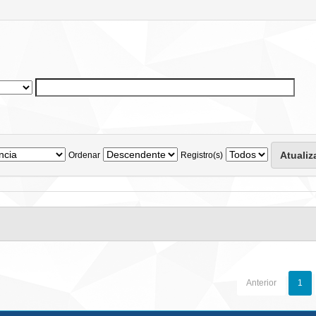
Ordenar
Registro(s)
Anterior
1