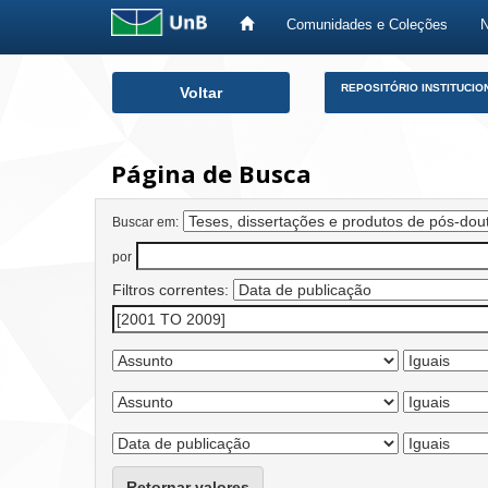
Comunidades e Coleções
Skip
REPOSITÓRIO INSTITUCIO
Voltar
navigation
Página de Busca
Buscar em:
por
Filtros correntes:
Retornar valores