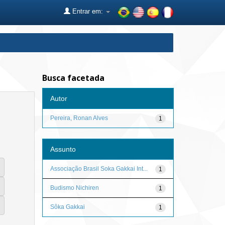
Entrar em:
Busca facetada
Autor
Pereira, Ronan Alves
1
Assunto
Associação Brasil Soka Gakkai Int...
1
Budismo Nichiren
1
Sôka Gakkai
1