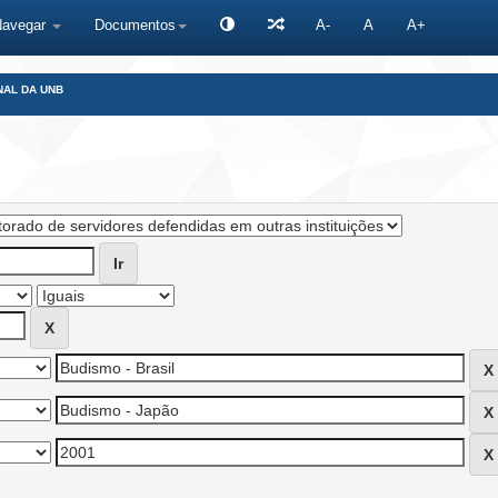
Navegar
Documentos
A-
A
A+
NAL DA UNB