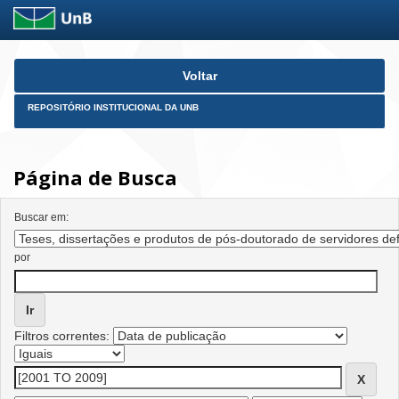
Skip
Voltar
navigation
REPOSITÓRIO INSTITUCIONAL DA UNB
Página de Busca
Buscar em:
por
Filtros correntes: