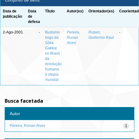
Conjunto de itens:
Data de
Data
Título
Autor(es)
Orientador(es)
Coorientad
publicação
de
defesa
2-Ago-2001
-
Budismo
Pereira,
Ruben,
-
leigo da
Ronan
Guillermo Raul
Sôka
Alves
Gakkai
no Brasil :
da
revolução
humana
à utopia
mundial
Busca facetada
Autor
Pereira, Ronan Alves
1