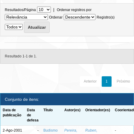
|
Resultados/Página
Ordenar registros por
Ordenar
Registro(s)
Resultado 1-1 de 1.
Anterior
1
Próximo
Conjunto de itens:
Data de
Data
Título
Autor(es)
Orientador(es)
Coorientad
publicação
de
defesa
2-Ago-2001
-
Budismo
Pereira,
Ruben,
-