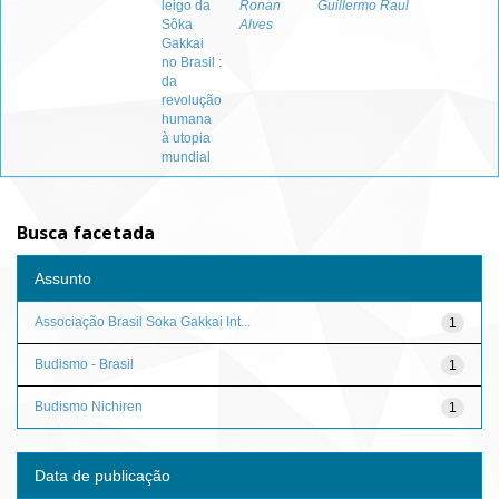
leigo da
Ronan
Guillermo Raul
Sôka
Alves
Gakkai
no Brasil :
da
revolução
humana
à utopia
mundial
Busca facetada
Assunto
Associação Brasil Soka Gakkai Int...
1
Budismo - Brasil
1
Budismo Nichiren
1
Data de publicação