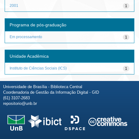
2001
1
Programa de pós-graduação
Em processamento
1
Unidade Acadêmica
Instituto de Ciências Sociais (ICS)
1
Universidade de Brasília - Biblioteca Central
Coordenadoria de Gestão da Informação Digital - GID
(61) 3107-2683
repositorio@unb.br