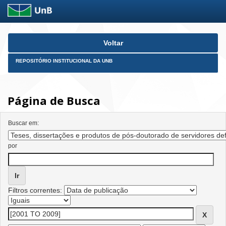
Skip
Voltar
navigation
REPOSITÓRIO INSTITUCIONAL DA UNB
Página de Busca
Buscar em:
por
Filtros correntes: