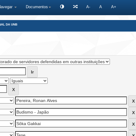
Navegar
Documentos
A-
A
A+
NAL DA UNB