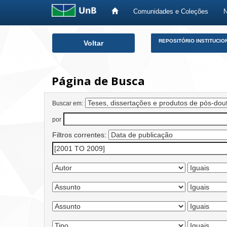
Comunidades e Coleções
Skip
REPOSITÓRIO INSTITUCIO
Voltar
navigation
Página de Busca
Buscar em:
por
Filtros correntes: