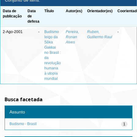
Conjunto de itens:
Data de
Data
Título
Autor(es)
Orientador(es)
Coorientad
publicação
de
defesa
2-Ago-2001
-
Budismo
Pereira,
Ruben,
-
leigo da
Ronan
Guillermo Raul
Sôka
Alves
Gakkai
no Brasil :
da
revolução
humana
à utopia
mundial
Busca facetada
Assunto
Budismo - Brasil
1