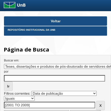
Skip
Voltar
navigation
REPOSITÓRIO INSTITUCIONAL DA UNB
Página de Busca
Buscar em:
por
Filtros correntes: