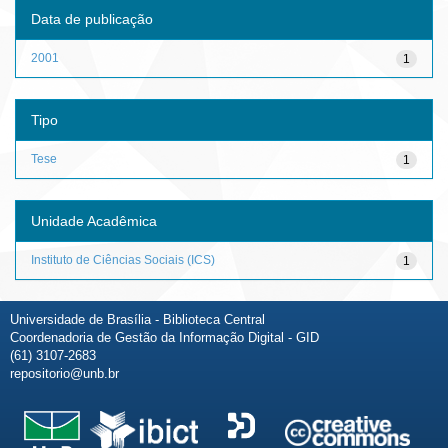
Data de publicação
2001
1
Tipo
Tese
1
Unidade Acadêmica
Instituto de Ciências Sociais (ICS)
1
Universidade de Brasília - Biblioteca Central
Coordenadoria de Gestão da Informação Digital - GID
(61) 3107-2683
repositorio@unb.br