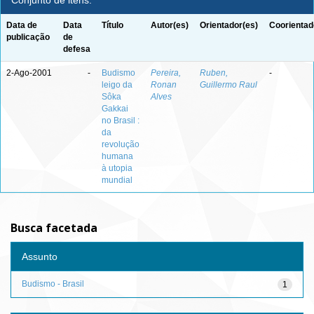
Conjunto de itens:
Data de
Data
Título
Autor(es)
Orientador(es)
Coorientad
publicação
de
defesa
2-Ago-2001
-
Budismo
Pereira,
Ruben,
-
leigo da
Ronan
Guillermo Raul
Sôka
Alves
Gakkai
no Brasil :
da
revolução
humana
à utopia
mundial
Busca facetada
Assunto
Budismo - Brasil
1