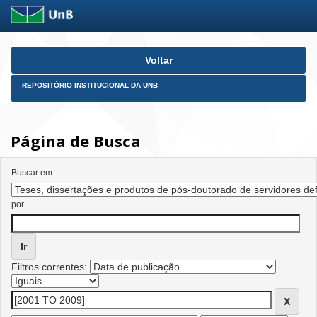
Skip
Voltar
navigation
REPOSITÓRIO INSTITUCIONAL DA UNB
Página de Busca
Buscar em:
por
Filtros correntes: