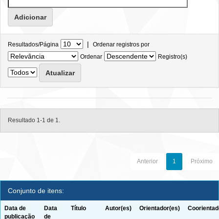
|
Resultados/Página
Ordenar registros por
Ordenar
Registro(s)
Resultado 1-1 de 1.
Anterior
1
Próximo
Conjunto de itens:
Data de
Data
Título
Autor(es)
Orientador(es)
Coorientad
publicação
de