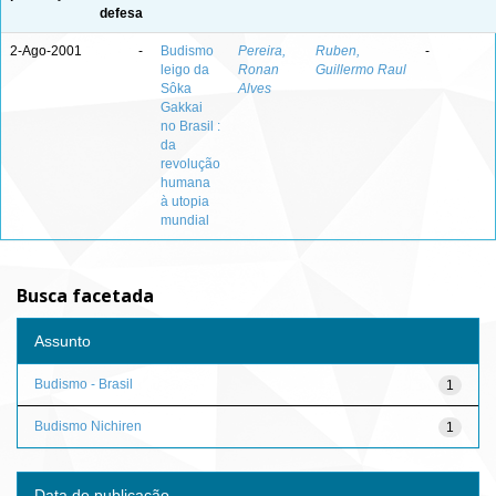
defesa
2-Ago-2001
-
Budismo
Pereira,
Ruben,
-
leigo da
Ronan
Guillermo Raul
Sôka
Alves
Gakkai
no Brasil :
da
revolução
humana
à utopia
mundial
Busca facetada
Assunto
Budismo - Brasil
1
Budismo Nichiren
1
Data de publicação