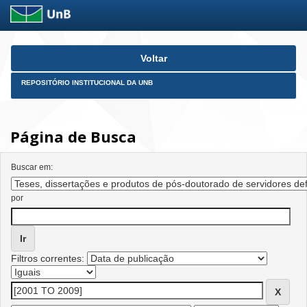
Skip
Voltar
navigation
REPOSITÓRIO INSTITUCIONAL DA UNB
Página de Busca
Buscar em:
por
Filtros correntes: