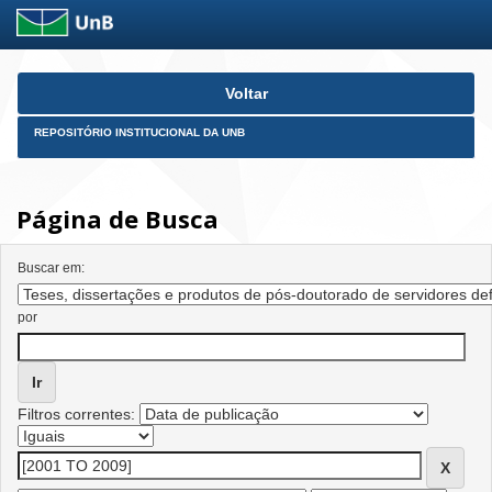
Skip
Voltar
navigation
REPOSITÓRIO INSTITUCIONAL DA UNB
Página de Busca
Buscar em:
por
Filtros correntes: