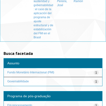
austeridad y
Pereira,
Ramón
gobernabilidad
José
: el caso de la
aplicación del
programa de
ajuste
estructural y de
estabilización
del FMI en el
Brasil
Busca facetada
Assunto
Fundo Monetário Internacional (FMI)
1
Governabilidade
1
Programa de pós-graduação
Em processamento
1